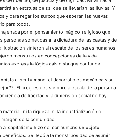
s de libertad, de justicia y de dignidad. Mirar hacia
rtirá en estatuas de sal que se llevarían las lluvias. Y
os y para regar los surcos que esperan las nuevas
io para todos.
enajenada por el pensamiento mágico-religioso que
as personas sometidas a la dictadura de las castas y de
la Ilustración vinieron al rescate de los seres humanos
jeron monstruos en concepciones de la vida
único expresa la lógica calvinista que confunde
onista al ser humano, el desarrollo es mecánico y su
ejor??. El progreso es siempre a escala de la persona
onciencia de libertad y la dimensión social no hay
material, ni la riqueza, ni la industrialización o
l margen de la comunidad.
n al capitalismo hizo del ser humano un objeto
e beneficios. Se llegó a la monstruosidad de asumir