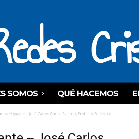
Redes Cri
ES SOMOS
QUÉ HACEMOS
E
mos el guante -- José Carlos García Fajardo, Profesor Emérito de la...
nte -- José Carlos