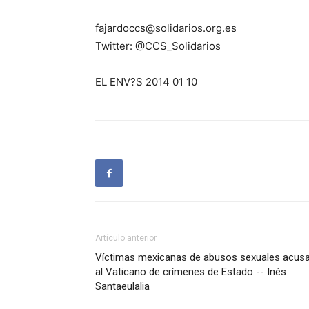
fajardoccs@solidarios.org.es
Twitter: @CCS_Solidarios
EL ENV?S 2014 01 10
Artículo anterior
Víctimas mexicanas de abusos sexuales acus
al Vaticano de crímenes de Estado -- Inés
Santaeulalia