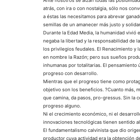
Ante nosotros se alzan todas las posibilidade
atrás, con ira o con nostalgia, sólo nos conve
a éstas las necesitamos para abrevar ganad
semillas de un amanecer más justo y solidar
Durante la Edad Media, la humanidad vivió 
negaba la libertad y la responsabilidad de l
los privilegios feudales. El Renacimiento y 
en nombre la Razón; pero sus sueños produ
inhumanas por totalitarias. El pensamiento 
progreso con desarrollo.
Mientras que el progreso tiene como protag
objetivo son los beneficios. ?Cuanto más, m
que camina, da pasos, pro-gressus. Sin la c
progreso alguno.
Ni el crecimiento económico, ni el desarrollo 
innovaciones tecnológicas tienen sentido a
El fundamentalismo calvinista que dio orige
productor cuya actividad era la obtención d