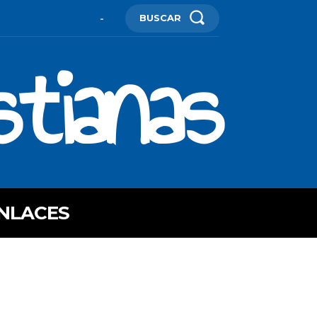
BUSCAR
-
stianas
NLACES