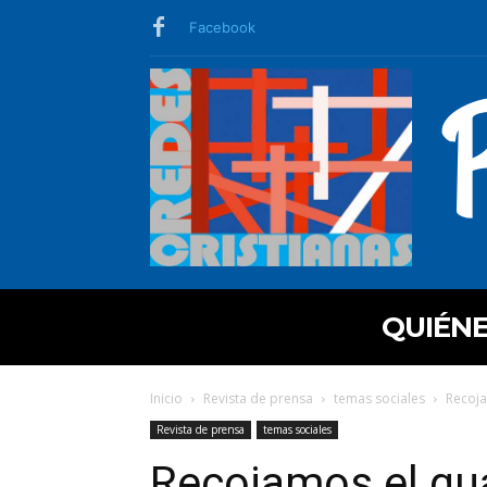
Facebook
QUIÉN
Inicio
Revista de prensa
temas sociales
Recoja
Revista de prensa
temas sociales
Recojamos el gua