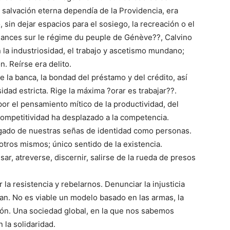
 salvación eterna dependía de la Providencia, era
sin dejar espacios para el sosiego, la recreación o el
nnances sur le régime du peuple de Génève??, Calvino
 la industriosidad, el trabajo y ascetismo mundano;
n. Reírse era delito.
e la banca, la bondad del préstamo y del crédito, así
dad estricta. Rige la máxima ?orar es trabajar??.
r el pensamiento mítico de la productividad, del
 competitividad ha desplazado a la competencia.
igado de nuestras señas de identidad como personas.
tros mismos; único sentido de la existencia.
r, atreverse, discernir, salirse de la rueda de presos
la resistencia y rebelarnos. Denunciar la injusticia
tan. No es viable un modelo basado en las armas, la
ón. Una sociedad global, en la que nos sabemos
la solidaridad.