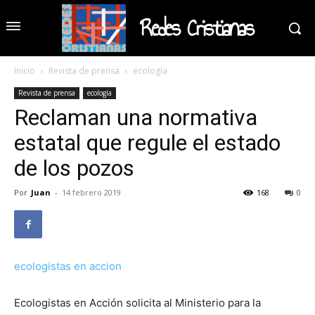
Redes Cristianas
Inicio
Revista de prensa
ecología
Revista de prensa
ecología
Reclaman una normativa
estatal que regule el estado
de los pozos
Por
Juan
-
14 febrero 2019
168
0
ecologistas en accion
Ecologistas en Acción solicita al Ministerio para la