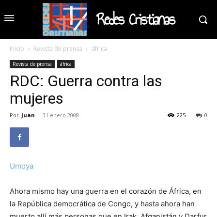
Redes Cristianas
Inicio
Revista de prensa
áfrica
Revista de prensa
áfrica
RDC: Guerra contra las
mujeres
Por
Juan
-
31 enero 2008
225
0
Umoya
Ahora mismo hay una guerra en el corazón de África, en
la República democrática de Congo, y hasta ahora han
muerto allí más personas que en Irak, Afganistán y Darfur