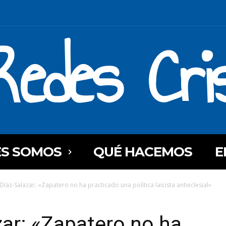
Redes Cri
ES SOMOS
QUÉ HACEMOS
E
Díaz-Salazar: «Zapatero no ha practicado una política laicista antieclesial»
zar: «Zapatero no ha