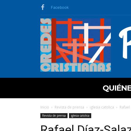
Facebook
QUIÉN
Inicio
Revista de prensa
iglesia catolica
Rafael 
Revista de prensa
iglesia catolica
Rafael Díaz-Sala