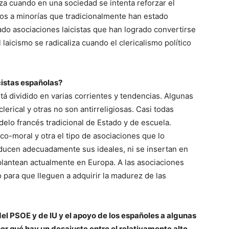
za cuando en una sociedad se intenta reforzar el
hos a minorías que tradicionalmente han estado
ado asociaciones laicistas que han logrado convertirse
 laicismo se radicaliza cuando el clericalismo político
cistas españolas?
stá dividido en varias corrientes y tendencias. Algunas
clerical y otras no son antirreligiosas. Casi todas
elo francés tradicional de Estado y de escuela.
co-moral y otra el tipo de asociaciones que lo
ducen adecuadamente sus ideales, ni se insertan en
plantean actualmente en Europa. A las asociaciones
 para que lleguen a adquirir la madurez de las
 del PSOE y de IU y el apoyo de los españoles a algunas
¿por qué hay un desajuste entre el relativamente alto