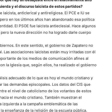
ierda y el discurso laicista de estos partidos?
laicista, anticlerical y antireligiosa. El PCE e IU se
 pero en los últimos años han abandonado esa política
entidad. El PSOE fue laicista antieclesial. Hace algunos
, pero la nueva dirección no ha logrado darle cuerpo
obiernos. En este sentido, el gobierno de Zapatero no
al. Las asociaciones laicistas están muy irritadas con él
portante de los medios de comunicación afines al
con la Iglesia que, según ellos, ha realizado el gobierno
álisis adecuado de lo que es hoy el mundo cristiano y
ar las demandas episcopales. Los datos del CIS que
tre el nivel de catolicismo de los votantes de estos
ca hacia el mundo cristiano. También muestran el
la izquierda a la campaña emblemática de las
 la enseñanza de la religión de la escuela pública.