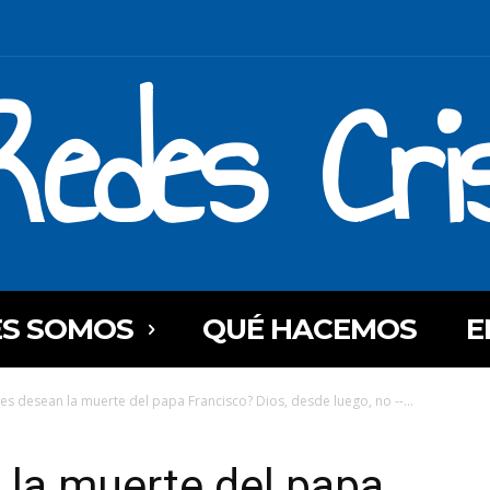
Redes Cri
ES SOMOS
QUÉ HACEMOS
E
es desean la muerte del papa Francisco? Dios, desde luego, no --...
 la muerte del papa