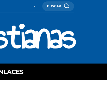
BUSCAR
-
stianas
NLACES