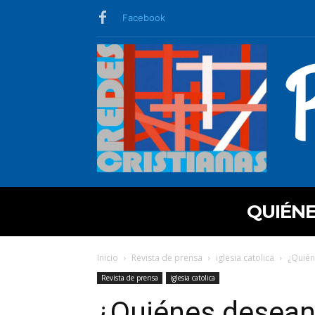
Facebook
QUIÉN
Inicio
Revista de prensa
iglesia catolica
¿Quién
Revista de prensa
iglesia catolica
¿Quiénes desean