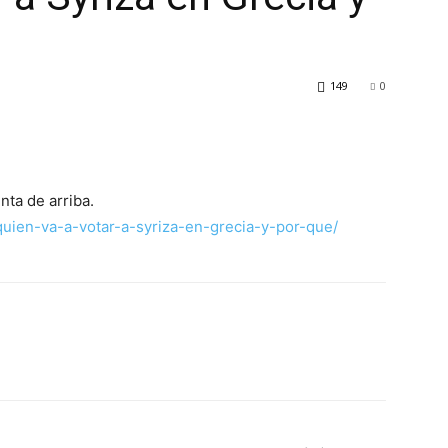
149
0
nta de arriba.
quien-va-a-votar-a-syriza-en-grecia-y-por-que/