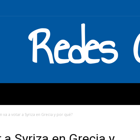
Redes C
MOS
QUÉ HACEMOS
ENLAC
n va a votar a Syriza en Grecia y por qué?
 a Syriza en Grecia y