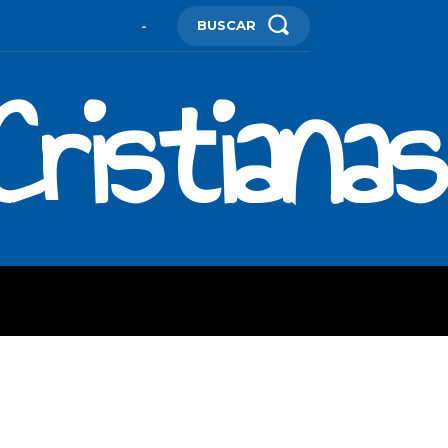
BUSCAR
-
ristianas
ES
MORE