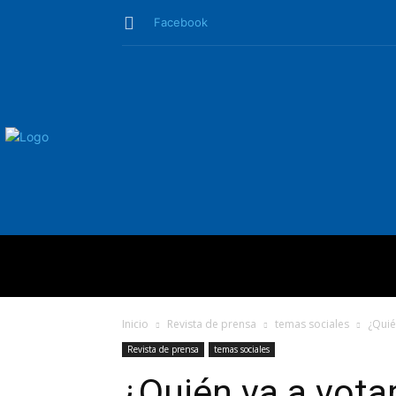
Facebook
QUIÉNES SO
Inicio
Revista de prensa
temas sociales
¿Quié
Revista de prensa
temas sociales
¿Quién va a votar