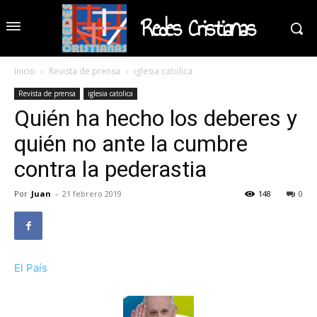
Redes Cristianas
Inicio
Revista de prensa
iglesia catolica
Revista de prensa
iglesia catolica
Quién ha hecho los deberes y
quién no ante la cumbre
contra la pederastia
Por
Juan
-
21 febrero 2019
148
0
El País