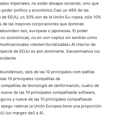
tados imperiales, no están desapa-reciendo, sino que
e poder político y económico.Casi un 48% de las
de EEUU, un 30% son de la Unión Eu-ropea, sólo 10%
90% de las mayores corporaciones que dominan
stadouniden-ses, europeas o japonesas. El poder
co-económicas, no en con-ceptos sin sentido como
ultinacionales «desterritorializadas».Al interior de
imperial de EEUU es aún dominante. Siexaminamos los
evidente.
dounidenses, seis de las 10 principales com-pañías
elas 10 principales compañías de
s compañías de tecnología de lainformación, cuatro de
, nueve de las 10 principales compañíasde software,
eguros y nueve de las 10 principales compañíasde
as asegu-radoras la Unión Europea tiene una proporción
UU (un margen de5 a 4).