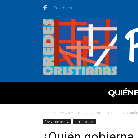
Facebook
QUIÉN
Inicio
Revista de prensa
temas sociales
¿Quién
Revista de prensa
temas sociales
¿Quién gobierna