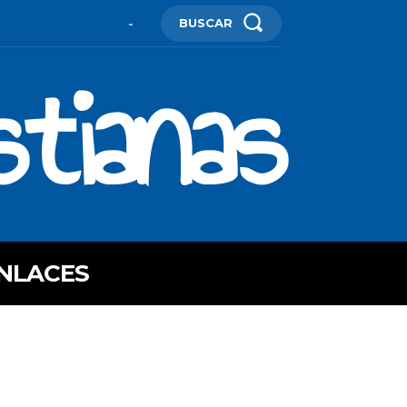
BUSCAR
-
stianas
NLACES