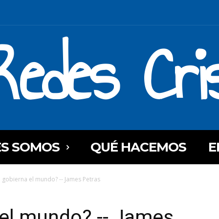
Redes Cri
ES SOMOS
QUÉ HACEMOS
E
 gobierna el mundo? -- James Petras
 el mundo? -- James