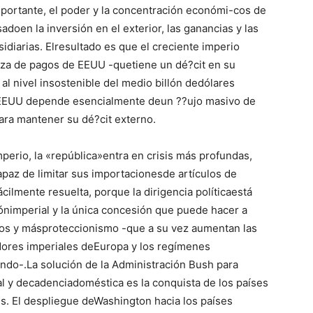
importante, el poder y la concentración económi-cos de
oen la inversión en el exterior, las ganancias y las
diarias. Elresultado es que el creciente imperio
nza de pagos de EEUU -quetiene un dé?cit en su
l nivel insostenible del medio billón dedólares
 EEUU depende esencialmente deun ??ujo masivo de
para mantener su dé?cit externo.
mperio, la «república»entra en crisis más profundas,
paz de limitar sus importacionesde artículos de
ilmente resuelta, porque la dirigencia políticaestá
nimperial y la única concesión que puede hacer a
os y másproteccionismo -que a su vez aumentan las
dores imperiales deEuropa y los regímenes
do-.La solución de la Administración Bush para
al y decadenciadoméstica es la conquista de los países
s. El despliegue deWashington hacia los países