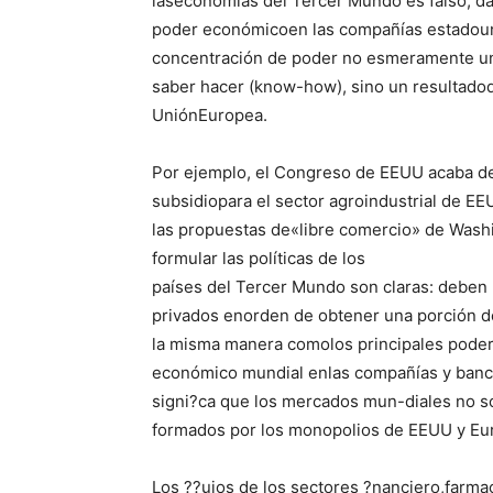
laseconomías del Tercer Mundo es falso, da
poder económicoen las compañías estadoun
concentración de poder no esmeramente un p
saber hacer (know-how), sino un resultadodi
UniónEuropea.
Por ejemplo, el Congreso de EEUU acaba d
subsidiopara el sector agroindustrial de E
las propuestas de«libre comercio» de Wash
formular las políticas de los
países del Tercer Mundo son claras: deben 
privados enorden de obtener una porción de
la misma manera comolos principales poder
económico mundial enlas compañías y banc
signi?ca que los mercados mun-diales no s
formados por los monopolios de EEUU y Eu
Los ??ujos de los sectores ?nanciero,farma