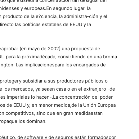
do que existeuna concentración tan desigual del
idenses y europeas.En segundo lugar, la
roducto de la e?ciencia, la administra-ción y el
recto las políticas estatales de EEUU y la
eaprobar (en mayo de 2002) una propuesta de
EUU para la próximadécada, convirtiendo en una broma
ington. Las implicacionespara los encargados de
protegery subsidiar a sus productores públicos o
 los mercados, ya seaen casa o en el extranjero -de
es imperiales lo hacen-.La concentración del poder
os de EEUU y, en menor medida,de la Unión Europea
on competitivos, sino que en gran medidaestán
ropaque los dominan.
céutico, de software y de seguros están formadospor