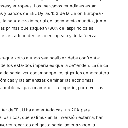
ensesy europeas. Los mercados mundiales están
as y bancos de EEUUy las 153 de la Unión Europea -
 la naturaleza imperial de laeconomía mundial, junto
ias primas que saquean (80% de lasprincipales
des estadounidenses o europeas) y de la fuerza
paraque «otro mundo sea posible» debe confrontar
de los esta-dos imperiales que la de?enden. La única
la de socializar esosmonopolios gigantes dondequiera
nómicas y las amenazas deminar las economías
os problemaspara mantener su imperio, por diversas
militar deEEUU ha aumentado casi un 20% para
los ricos, que estimu-lan la inversión externa, han
yores recortes del gasto social,amenazando la