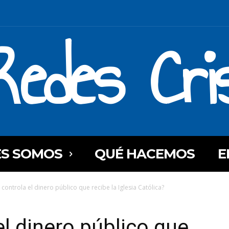
Redes Cri
ES SOMOS
QUÉ HACEMOS
E
controla el dinero público que recibe la Iglesia Católica?
el dinero público que