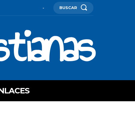
BUSCAR
-
stianas
NLACES