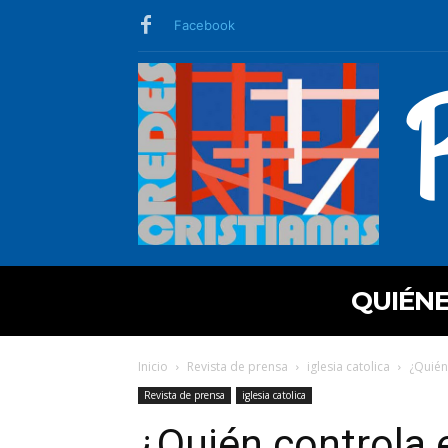
Facebook
QUIÉN
Inicio
Revista de prensa
iglesia catolica
¿Quién 
Revista de prensa
iglesia catolica
¿Quién controla 