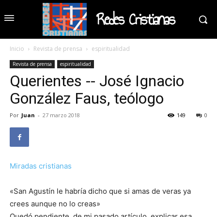
Redes Cristianas
Inicio
Revista de prensa
espiritualidad
Revista de prensa
espiritualidad
Querientes -- José Ignacio
González Faus, teólogo
Por
Juan
-
27 marzo 2018
149
0
Miradas cristianas
«San Agustín le habría dicho que si amas de veras ya
crees aunque no lo creas»
Quedó pendiente, de mi pasado artículo, explicar esa