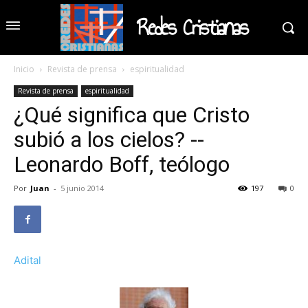
Redes Cristianas
Inicio
Revista de prensa
espiritualidad
Revista de prensa
espiritualidad
¿Qué significa que Cristo
subió a los cielos? --
Leonardo Boff, teólogo
Por
Juan
-
5 junio 2014
197
0
Adital