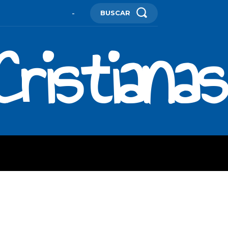
BUSCAR
-
ristianas
ES
MORE