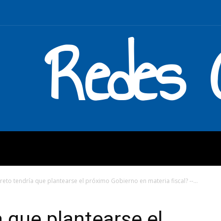
Redes C
MOS
QUÉ HACEMOS
ENLAC
reto tendría que plantearse el próximo Gobierno en materia fiscal? --...
a que plantearse el