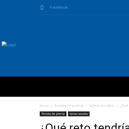
Facebook
QUIÉNES SO
Inicio
Revista de prensa
temas sociales
¿Qué 
Revista de prensa
temas sociales
¿Qué reto tendrí