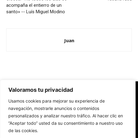
acompaña el entierro de un
santo» -- Luís Miguel Modino
Juan
Valoramos tu privacidad
Redes Cristianas
Usamos cookies para mejorar su experiencia de
Una mirada alternativa sobre la Iglesia católica y la sociedad
- Colectivos de Redes Cristianas
navegación, mostrarle anuncios o contenidos
personalizados y analizar nuestro tráfico. Al hacer clic en
“Aceptar todo” usted da su consentimiento a nuestro uso
de las cookies.