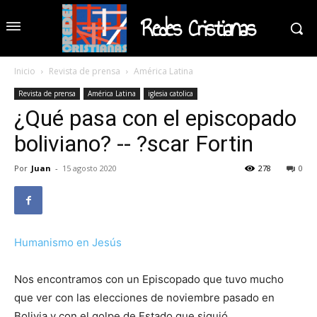
Redes Cristianas
Inicio
Revista de prensa
América Latina
Revista de prensa
América Latina
iglesia catolica
¿Qué pasa con el episcopado
boliviano? -- ?scar Fortin
Por
Juan
-
15 agosto 2020
278
0
Humanismo en Jesús
Nos encontramos con un Episcopado que tuvo mucho
que ver con las elecciones de noviembre pasado en
Bolivia y con el golpe de Estado que siguió.