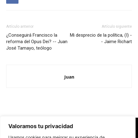
Artículo anterior
Artículo siguiente
¿Conseguirá Francisco la
Mi desprecio de la política, (I) -
reforma del Opus Dei? -- Juan
- Jaime Richart
José Tamayo, teólogo
Juan
Valoramos tu privacidad
Redes Cristianas
Usamos cookies para mejorar su experiencia de