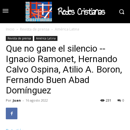
Redes Cristianas
Inicio
Revista de prensa
América Latina
Revista de prensa
América Latina
Que no gane el silencio --
Ignacio Ramonet, Hernando
Calvo Ospina, Atilio A. Boron,
Fernando Buen Abad
Domínguez
Por
Juan
-
16 agosto 2022
231
0