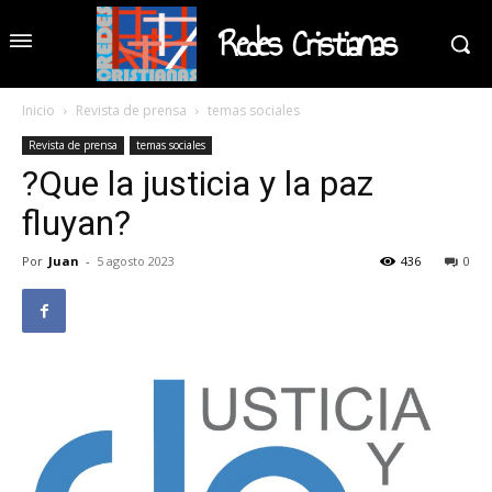
Redes Cristianas
Inicio
Revista de prensa
temas sociales
Revista de prensa
temas sociales
?Que la justicia y la paz
fluyan?
Por
Juan
-
5 agosto 2023
436
0