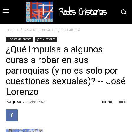
Redes Cristianas
Inicio
Revista de prensa
iglesia catolica
Revista de prensa
iglesia catolica
¿Qué impulsa a algunos
curas a robar en sus
parroquias (y no es solo por
cuestiones sexuales)? -- José
Lorenzo
Por
Juan
-
13 abril 2023
386
0