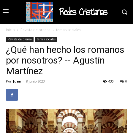
Redes Cristianas
Inicio
Revista de prensa
temas sociales
Revista de prensa
temas sociales
¿Qué han hecho los romanos
por nosotros? -- Agustín
Martínez
Por
Juan
-
8 junio 2023
430
0