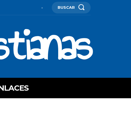
BUSCAR
-
stianas
NLACES