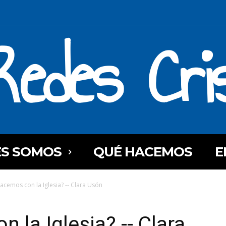
Redes Cri
ES SOMOS
QUÉ HACEMOS
E
acemos con la Iglesia? -- Clara Usón
 la Iglesia? -- Clara