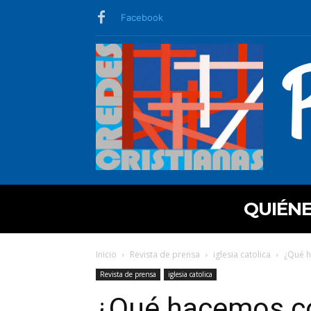
Facebook
QUIÉN
Inicio
Revista de prensa
iglesia catolica
¿Qué h
Revista de prensa
iglesia catolica
¿Qué hacemos con