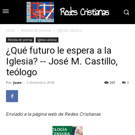
Redes Cristianas
Inicio
Revista de prensa
iglesia catolica
Revista de prensa
iglesia catolica
¿Qué futuro le espera a la
Iglesia? -- José M. Castillo,
teólogo
Por
Juan
-
5 diciembre 2018
261
0
Enviado a la página web de Redes Cristianas