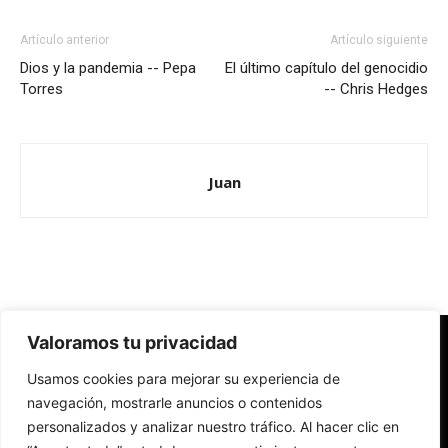
Artículo anterior
Artículo siguiente
Dios y la pandemia -- Pepa
El último capítulo del genocidio
Torres
-- Chris Hedges
Juan
Valoramos tu privacidad
Redes Cristianas
Usamos cookies para mejorar su experiencia de
Una mirada alternativa sobre la Iglesia católica y la sociedad
- Colectivos de Redes Cristianas
navegación, mostrarle anuncios o contenidos
personalizados y analizar nuestro tráfico. Al hacer clic en