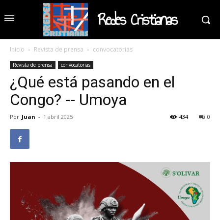
Redes Cristianas
Inicio
Revista de prensa
convocatorias
Revista de prensa
convocatorias
¿Qué está pasando en el
Congo? -- Umoya
Por
Juan
-
1 abril 2025
434
0