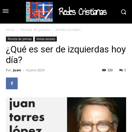
Redes Cristianas
Inicio
Revista de prensa
temas sociales
Revista de prensa
temas sociales
¿Qué es ser de izquierdas hoy
día?
Por
Juan
-
4 junio 2024
320
0