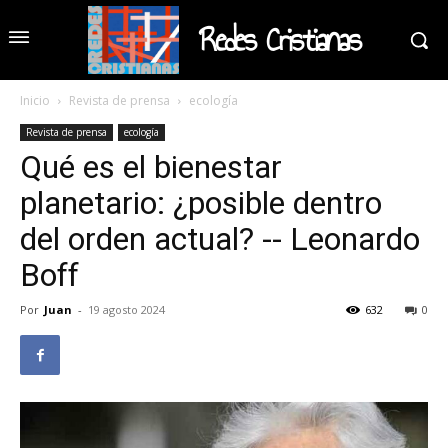
Redes Cristianas
Inicio
Revista de prensa
ecología
Revista de prensa
ecología
Qué es el bienestar
planetario: ¿posible dentro
del orden actual? -- Leonardo
Boff
Por
Juan
-
19 agosto 2024
632
0