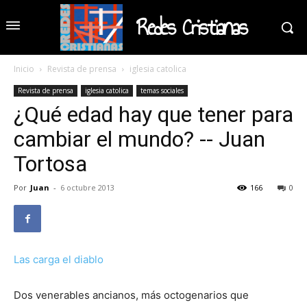
Redes Cristianas
Inicio
Revista de prensa
iglesia catolica
Revista de prensa
iglesia catolica
temas sociales
¿Qué edad hay que tener para
cambiar el mundo? -- Juan
Tortosa
Por
Juan
-
6 octubre 2013
166
0
Las carga el diablo
Dos venerables ancianos, más octogenarios que