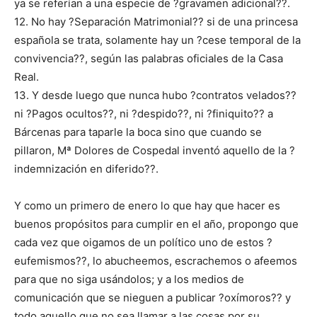
ya se referían a una especie de ?gravamen adicional??.
12. No hay ?Separación Matrimonial?? si de una princesa
española se trata, solamente hay un ?cese temporal de la
convivencia??, según las palabras oficiales de la Casa
Real.
13. Y desde luego que nunca hubo ?contratos velados??
ni ?Pagos ocultos??, ni ?despido??, ni ?finiquito?? a
Bárcenas para taparle la boca sino que cuando se
pillaron, Mª Dolores de Cospedal inventó aquello de la ?
indemnización en diferido??.
Y como un primero de enero lo que hay que hacer es
buenos propósitos para cumplir en el año, propongo que
cada vez que oigamos de un político uno de estos ?
eufemismos??, lo abucheemos, escrachemos o afeemos
para que no siga usándolos; y a los medios de
comunicación que se nieguen a publicar ?oxímoros?? y
todo aquello que no sea llamar a las cosas por su