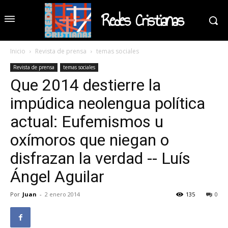
Redes Cristianas
Inicio
Revista de prensa
temas sociales
Revista de prensa
temas sociales
Que 2014 destierre la
impúdica neolengua política
actual: Eufemismos u
oxímoros que niegan o
disfrazan la verdad -- Luís
Ángel Aguilar
Por
Juan
-
2 enero 2014
135
0