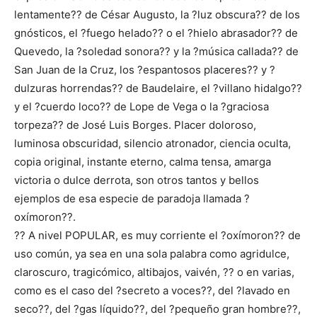
lentamente?? de César Augusto, la ?luz obscura?? de los
gnósticos, el ?fuego helado?? o el ?hielo abrasador?? de
Quevedo, la ?soledad sonora?? y la ?música callada?? de
San Juan de la Cruz, los ?espantosos placeres?? y ?
dulzuras horrendas?? de Baudelaire, el ?villano hidalgo??
y el ?cuerdo loco?? de Lope de Vega o la ?graciosa
torpeza?? de José Luis Borges. Placer doloroso,
luminosa obscuridad, silencio atronador, ciencia oculta,
copia original, instante eterno, calma tensa, amarga
victoria o dulce derrota, son otros tantos y bellos
ejemplos de esa especie de paradoja llamada ?
oxímoron??.
?? A nivel POPULAR, es muy corriente el ?oxímoron?? de
uso común, ya sea en una sola palabra como agridulce,
claroscuro, tragicómico, altibajos, vaivén, ?? o en varias,
como es el caso del ?secreto a voces??, del ?lavado en
seco??, del ?gas líquido??, del ?pequeño gran hombre??,