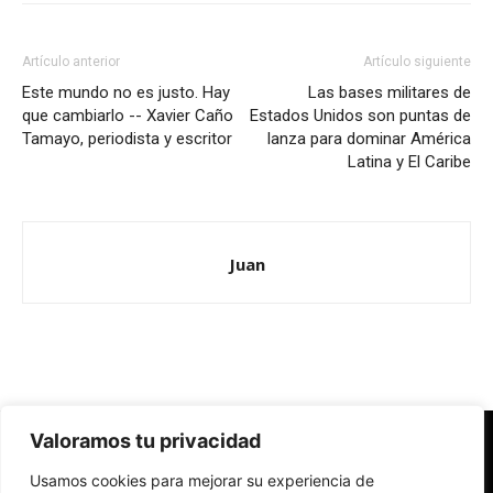
Artículo anterior
Artículo siguiente
Este mundo no es justo. Hay
Las bases militares de
que cambiarlo -- Xavier Caño
Estados Unidos son puntas de
Tamayo, periodista y escritor
lanza para dominar América
Latina y El Caribe
Juan
Valoramos tu privacidad
Redes Cristianas
Usamos cookies para mejorar su experiencia de
Una mirada alternativa sobre la Iglesia católica y la sociedad