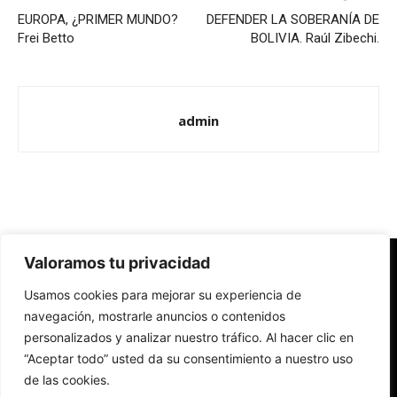
EUROPA, ¿PRIMER MUNDO?
DEFENDER LA SOBERANÍA DE
Frei Betto
BOLIVIA. Raúl Zibechi.
admin
Valoramos tu privacidad
Redes Cristianas
Usamos cookies para mejorar su experiencia de
Una mirada alternativa sobre la Iglesia católica y la sociedad
- Colectivos de Redes Cristianas
navegación, mostrarle anuncios o contenidos
personalizados y analizar nuestro tráfico. Al hacer clic en
“Aceptar todo” usted da su consentimiento a nuestro uso
de las cookies.