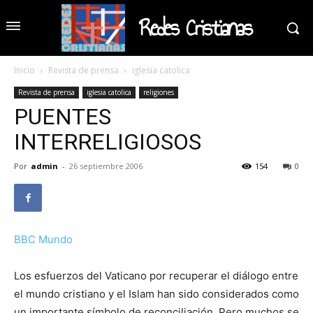
Redes Cristianas
Inicio
Revista de prensa
iglesia catolica
Revista de prensa
iglesia catolica
religiones
PUENTES
INTERRELIGIOSOS
Por
admin
-
26 septiembre 2006
154
0
BBC Mundo
Los esfuerzos del Vaticano por recuperar el diálogo entre
el mundo cristiano y el Islam han sido considerados como
un importante símbolo de reconciliación. Pero muchos se