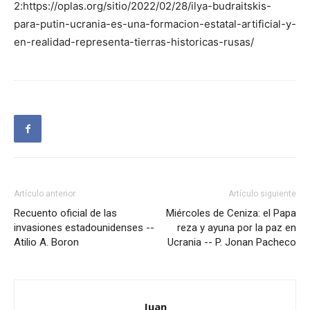
2:https://oplas.org/sitio/2022/02/28/ilya-budraitskis-
para-putin-ucrania-es-una-formacion-estatal-artificial-y-
en-realidad-representa-tierras-historicas-rusas/
Artículo anterior
Artículo siguiente
Recuento oficial de las
Miércoles de Ceniza: el Papa
invasiones estadounidenses --
reza y ayuna por la paz en
Atilio A. Boron
Ucrania -- P. Jonan Pacheco
Juan