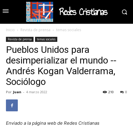
Redes Cristianas
Inicio
Revista de prensa
temas sociales
Revista de prensa
temas sociales
Pueblos Unidos para
desimperializar el mundo --
Andrés Kogan Valderrama,
Sociólogo
Por
Juan
-
4 marzo 2022
210
0
Enviado a la página web de Redes Cristianas