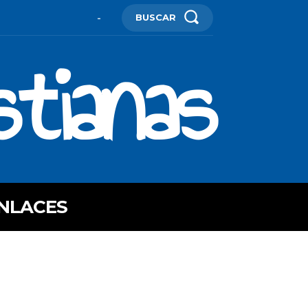
BUSCAR
-
stianas
NLACES