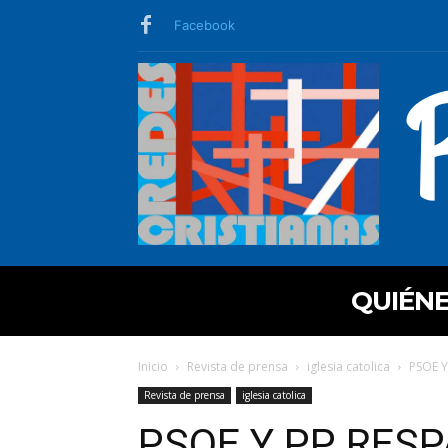
Facebook
QUIÉN
Inicio
Revista de prensa
iglesia catolica
PSOE Y
Revista de prensa
iglesia catolica
PSOE Y PP RES