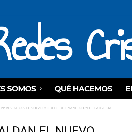
Redes Cri
ES SOMOS
QUÉ HACEMOS
E
 PP RESPALDAN EL NUEVO MODELO DE FINANCIACI?N DE LA IGLESIA
PALDAN EL NUEVO