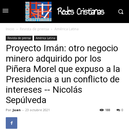
Redes Cristianas
Inicio
Revista de prensa
América Latina
Revista de prensa
América Latina
Proyecto Imán: otro negocio
minero adquirido por los
Piñera Morel que expuso a la
Presidencia a un conflicto de
intereses -- Nicolás
Sepúlveda
Por
Juan
-
23 octubre 2021
188
0