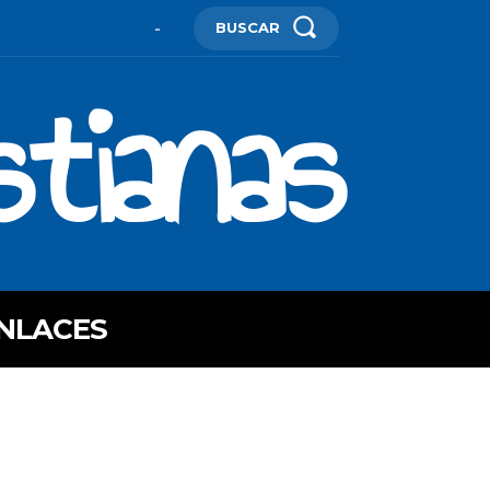
BUSCAR
-
stianas
NLACES