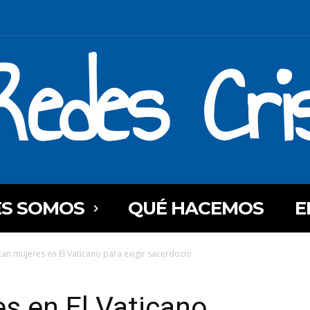
Redes Cri
ES SOMOS
QUÉ HACEMOS
E
tan mujeres en El Vaticano para exigir sacerdocio
s en El Vaticano