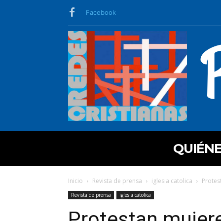
Facebook
QUIÉN
Inicio
Revista de prensa
iglesia catolica
Protes
Revista de prensa
iglesia catolica
Protestan mujere