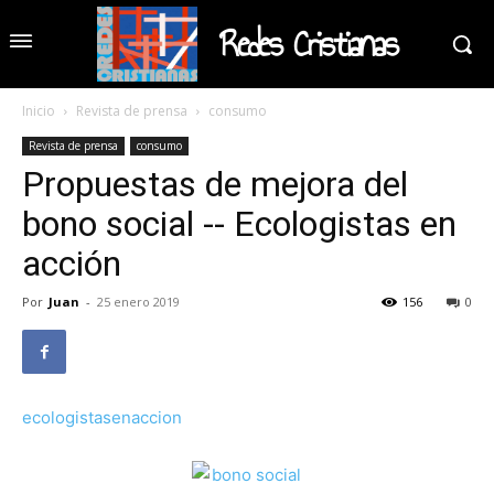
Redes Cristianas
Inicio
Revista de prensa
consumo
Revista de prensa
consumo
Propuestas de mejora del
bono social -- Ecologistas en
acción
Por
Juan
-
25 enero 2019
156
0
ecologistasenaccion