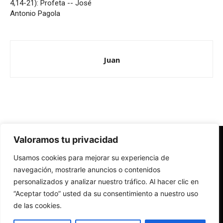
4,14-21): Profeta -- José
Antonio Pagola
Juan
Valoramos tu privacidad
Redes Cristianas
Usamos cookies para mejorar su experiencia de
Una mirada alternativa sobre la Iglesia católica y la sociedad
- Colectivos de Redes Cristianas
navegación, mostrarle anuncios o contenidos
personalizados y analizar nuestro tráfico. Al hacer clic en
“Aceptar todo” usted da su consentimiento a nuestro uso
de las cookies.