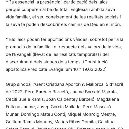
* ?s essencial la presència i participació dels laics
perquè cooperen al bé de tota l’Església i amb la seva
vida familiar, el seu coneixement de les realitats socials i
la seva fe poden descobrir els camins de Déu en el món.
* Els laics poden fer aportacions vàlides, sobretot per a la
promoció de la família i el respecte dels valors de la vida,
de l’Evangeli (llevat de les realitats temporals) i del
discerniment dels signes dels temps. (Constitució
apostòlica Predicate Evangelium 10 ? 19.03.2022)
Grup sinodal ?Gent Cristiana Aporta??. Mallorca, 5 d?abril
de 2022: Pere Barceló Barceló, Jaume Barceló Mairata,
Cecili Buele Ramis, Joan Caldentey Barceló, Magdalena
Fullana Jaume, Josep Garcia Mallada, Pere Mascaró
Munar, Domingo Mateu Conti, Miquel Monroig Mestre,
Guillem Ramis Moneny, Maties Ribas Gomila, Catalina