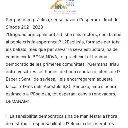
Per posar en pràctica, sense haver d?esperar el final del
Sínode 2021-2023
?Dirigides principalment al bisbe i als rectors, com també
al poble cristià esperançat? L?Església, formada per tots
els batiats, més que per salvar la seva estructura, ha de
comunicar la BONA NOVA, tot practicant el tarannà
democràtic de les primeres comunitats: ?Germans, triau
entre vosaltres set homes de bona reputació, plens de l?
Esperit Sant i de saviesa, i els encarregarem aquesta
tasca…? (Fets dels Apòstols 6,3). Per això, amb sincera
estimació a l?Església, tot esperant canvis renovadors,
DEMANAM:
1. La sensibilitat democràtica s’ha de manifestar a l’hora
de distribuir responsabilitats: l?elecció dels membres