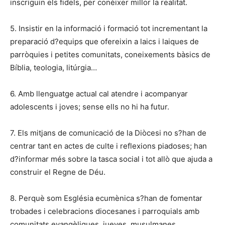
inscriguin els fidels, per conèixer millor la realitat.
5. Insistir en la informació i formació tot incrementant la
preparació d?equips que ofereixin a laics i laiques de
parròquies i petites comunitats, coneixements bàsics de
Bíblia, teologia, litúrgia…
6. Amb llenguatge actual cal atendre i acompanyar
adolescents i joves; sense ells no hi ha futur.
7. Els mitjans de comunicació de la Diòcesi no s?han de
centrar tant en actes de culte i reflexions piadoses; han
d?informar més sobre la tasca social i tot allò que ajuda a
construir el Regne de Déu.
8. Perquè som Església ecumènica s?han de fomentar
trobades i celebracions diocesanes i parroquials amb
comunitats evangèliques, jueves, musulmanes,