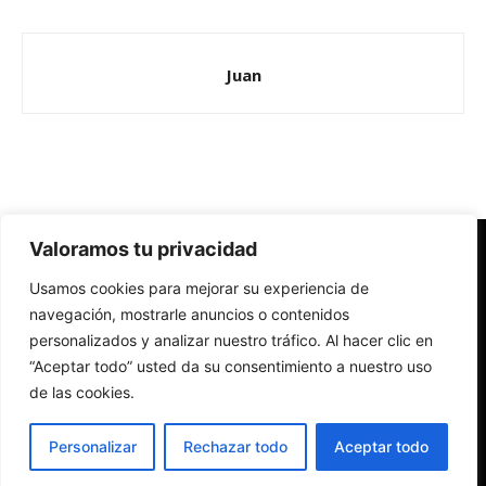
Juan
Valoramos tu privacidad
Redes Cristianas
Usamos cookies para mejorar su experiencia de
Una mirada alternativa sobre la Iglesia católica y la sociedad
- Colectivos de Redes Cristianas
navegación, mostrarle anuncios o contenidos
personalizados y analizar nuestro tráfico. Al hacer clic en
“Aceptar todo” usted da su consentimiento a nuestro uso
de las cookies.
Personalizar
Rechazar todo
Aceptar todo