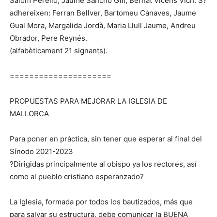
Salom Perelló, Jaume Sancho Gili, Bernat Vicens Vich. S?
adhereixen: Ferran Bellver, Bartomeu Cànaves, Jaume
Gual Mora, Margalida Jordà, Maria Llull Jaume, Andreu
Obrador, Pere Reynés.
(alfabèticament 21 signants).
=====================
PROPUESTAS PARA MEJORAR LA IGLESIA DE
MALLORCA
Para poner en práctica, sin tener que esperar al final del
Sínodo 2021-2023
?Dirigidas principalmente al obispo ya los rectores, así
como al pueblo cristiano esperanzado?
La Iglesia, formada por todos los bautizados, más que
para salvar su estructura, debe comunicar la BUENA