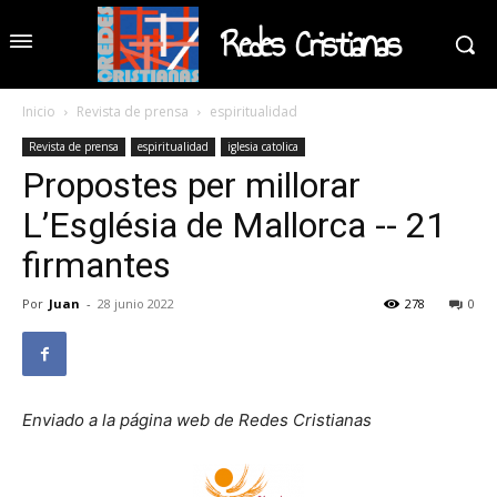
Redes Cristianas
Inicio
Revista de prensa
espiritualidad
Revista de prensa
espiritualidad
iglesia catolica
Propostes per millorar
L’Església de Mallorca -- 21
firmantes
Por
Juan
-
28 junio 2022
278
0
Enviado a la página web de Redes Cristianas