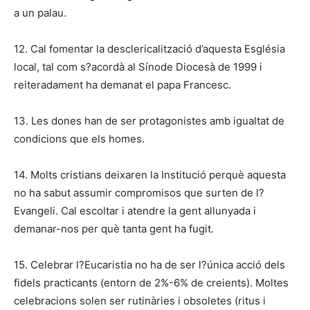
a un palau.
12. Cal fomentar la desclericalització d’aquesta Església
local, tal com s?acordà al Sínode Diocesà de 1999 i
reiteradament ha demanat el papa Francesc.
13. Les dones han de ser protagonistes amb igualtat de
condicions que els homes.
14. Molts cristians deixaren la Institució perquè aquesta
no ha sabut assumir compromisos que surten de l?
Evangeli. Cal escoltar i atendre la gent allunyada i
demanar-nos per què tanta gent ha fugit.
15. Celebrar l?Eucaristia no ha de ser l?única acció dels
fidels practicants (entorn de 2%-6% de creients). Moltes
celebracions solen ser rutinàries i obsoletes (ritus i