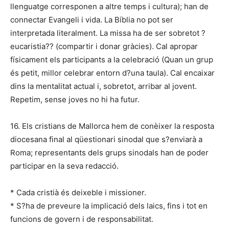
llenguatge corresponen a altre temps i cultura); han de
connectar Evangeli i vida. La Bíblia no pot ser
interpretada literalment. La missa ha de ser sobretot ?
eucaristia?? (compartir i donar gràcies). Cal apropar
físicament els participants a la celebració (Quan un grup
és petit, millor celebrar entorn d?una taula). Cal encaixar
dins la mentalitat actual i, sobretot, arribar al jovent.
Repetim, sense joves no hi ha futur.
16. Els cristians de Mallorca hem de conèixer la resposta
diocesana final al qüestionari sinodal que s?enviarà a
Roma; representants dels grups sinodals han de poder
participar en la seva redacció.
* Cada cristià és deixeble i missioner.
* S?ha de preveure la implicació dels laics, fins i tot en
funcions de govern i de responsabilitat.