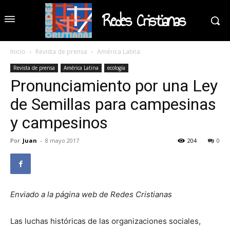
Redes Cristianas
Inicio
Revista de prensa
América Latina
Revista de prensa
América Latina
ecología
Pronunciamiento por una Ley
de Semillas para campesinas
y campesinos
Por
Juan
-
8 mayo 2017
204
0
Enviado a la página web de Redes Cristianas
Las luchas históricas de las organizaciones sociales,