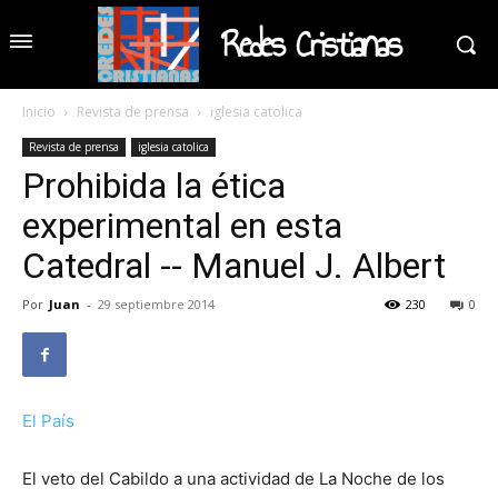
Redes Cristianas
Inicio
Revista de prensa
iglesia catolica
Revista de prensa
iglesia catolica
Prohibida la ética
experimental en esta
Catedral -- Manuel J. Albert
Por
Juan
-
29 septiembre 2014
230
0
El País
El veto del Cabildo a una actividad de La Noche de los