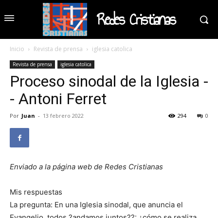
Redes Cristianas
Inicio
Revista de prensa
iglesia catolica
Revista de prensa
iglesia catolica
Proceso sinodal de la Iglesia -
- Antoni Ferret
Por
Juan
-
13 febrero 2022
294
0
Enviado a la página web de Redes Cristianas
Mis respuestas
La pregunta: En una Iglesia sinodal, que anuncia el
Evangelio, todos ?andamos juntos??: ¿cómo se realiza