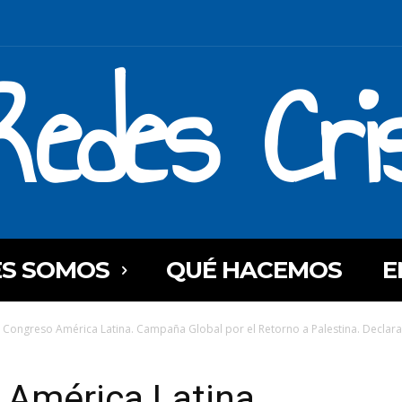
Redes Cri
ES SOMOS
QUÉ HACEMOS
E
 Congreso América Latina. Campaña Global por el Retorno a Palestina. Declar
 América Latina.