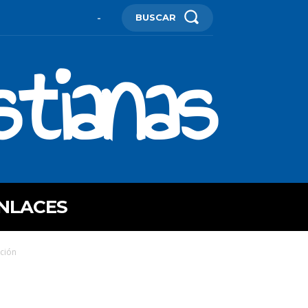
BUSCAR
-
stianas
NLACES
ación