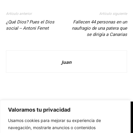
Artículo anterior
Artículo siguiente
¿Qué Dios? Pues el Dios
Fallecen 44 personas en un
social -- Antoni Ferret
naufragio de una patera que
se dirigía a Canarias
Juan
Valoramos tu privacidad
Redes Cristianas
Usamos cookies para mejorar su experiencia de
Una mirada alternativa sobre la Iglesia católica y la sociedad
- Colectivos de Redes Cristianas
navegación, mostrarle anuncios o contenidos