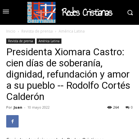
Redes Cristianas
Inicio
Revista de prensa
América Latina
Revista de prensa
América Latina
Presidenta Xiomara Castro:
cien días de soberanía,
dignidad, refundación y amor
a su pueblo -- Rodolfo Cortés
Calderón
Por
Juan
-
10 mayo 2022
264
0