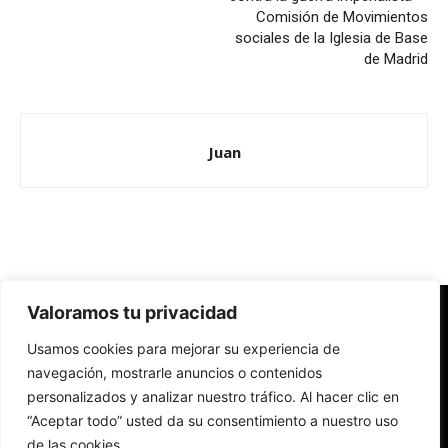
Comisión de Movimientos
sociales de la Iglesia de Base
de Madrid
Juan
Valoramos tu privacidad
Redes Cristianas
Usamos cookies para mejorar su experiencia de
Una mirada alternativa sobre la Iglesia católica y la sociedad
- Colectivos de Redes Cristianas
navegación, mostrarle anuncios o contenidos
personalizados y analizar nuestro tráfico. Al hacer clic en
“Aceptar todo” usted da su consentimiento a nuestro uso
de las cookies.