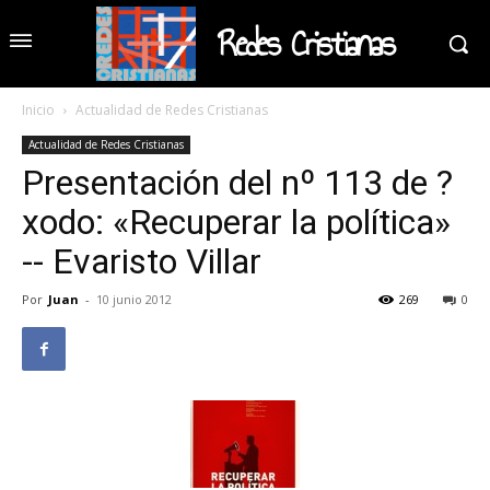
Redes Cristianas
Inicio
Actualidad de Redes Cristianas
Actualidad de Redes Cristianas
Presentación del nº 113 de ?
xodo: «Recuperar la política»
-- Evaristo Villar
Por
Juan
-
10 junio 2012
269
0