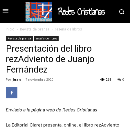
Redes Cristianas
Inicio
Revista de prensa
reseña de libros
Revista de prensa
reseña de libros
Presentación del libro
rezAdviento de Juanjo
Fernández
Por
Juan
-
7 noviembre 2020
261
0
Enviado a la página web de Redes Cristianas
La Editorial Claret presenta, online, el libro rezAdviento