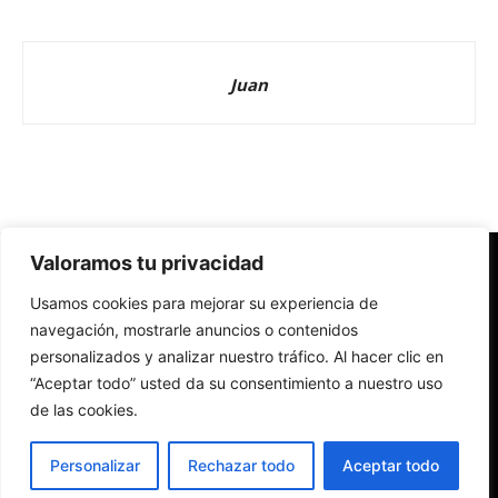
Juan
Valoramos tu privacidad
Redes Cristianas
Usamos cookies para mejorar su experiencia de
Una mirada alternativa sobre la Iglesia católica y la sociedad
- Colectivos de Redes Cristianas
navegación, mostrarle anuncios o contenidos
personalizados y analizar nuestro tráfico. Al hacer clic en
“Aceptar todo” usted da su consentimiento a nuestro uso
de las cookies.
Personalizar
Rechazar todo
Aceptar todo