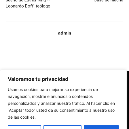
sueño de Luther King --
base de Madrid
Leonardo Boff, teólogo
admin
Valoramos tu privacidad
Redes Cristianas
Usamos cookies para mejorar su experiencia de
Una mirada alternativa sobre la Iglesia católica y la sociedad
- Colectivos de Redes Cristianas
navegación, mostrarle anuncios o contenidos
personalizados y analizar nuestro tráfico. Al hacer clic en
“Aceptar todo” usted da su consentimiento a nuestro uso
de las cookies.