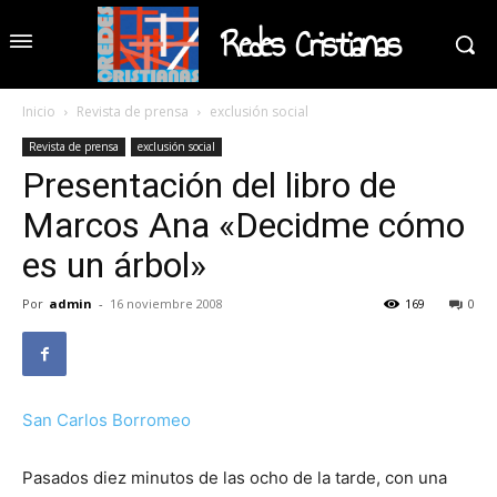
Redes Cristianas
Inicio
Revista de prensa
exclusión social
Revista de prensa
exclusión social
Presentación del libro de
Marcos Ana «Decidme cómo
es un árbol»
Por
admin
-
16 noviembre 2008
169
0
San Carlos Borromeo
Pasados diez minutos de las ocho de la tarde, con una