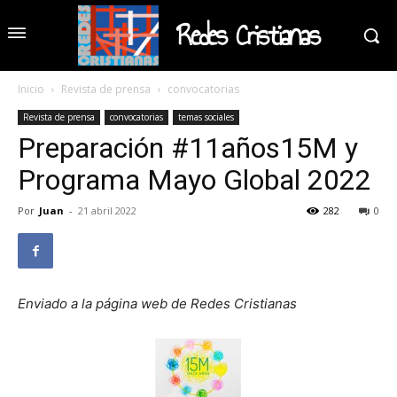
Redes Cristianas
Inicio
Revista de prensa
convocatorias
Revista de prensa
convocatorias
temas sociales
Preparación #11años15M y
Programa Mayo Global 2022
Por
Juan
-
21 abril 2022
282
0
Enviado a la página web de Redes Cristianas