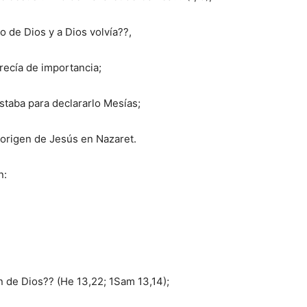
 de Dios y a Dios volvía??,
arecía de importancia;
astaba para declararlo Mesías;
 origen de Jesús en Nazaret.
n:
n de Dios?? (He 13,22; 1Sam 13,14);