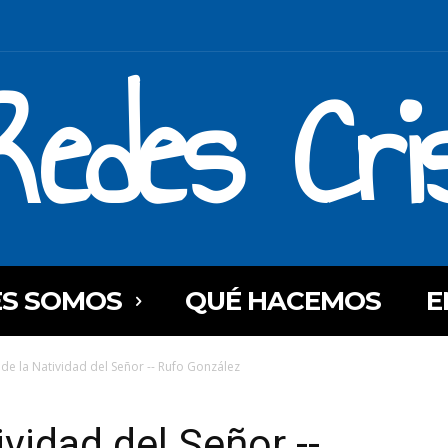
Redes Cri
ES SOMOS
QUÉ HACEMOS
E
de la Natividad del Señor -- Rufo González
vidad del Señor --