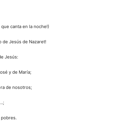
 que canta en la noche!)
o de Jesús de Nazaret!
de Jesús:
osé y de María;
ra de nosotros;
e…;
 pobres.