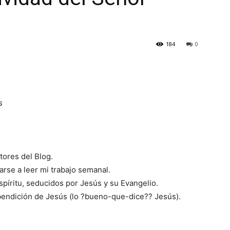
184
0
s
tores del Blog.
rse a leer mi trabajo semanal.
píritu, seducidos por Jesús y su Evangelio.
bendición de Jesús (lo ?bueno-que-dice?? Jesús).