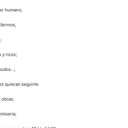
ser humano;
nfermos,
;
 y ricos;
nudos…;
es quieran seguirle:
 obras;
 miseria;