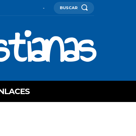
BUSCAR
-
stianas
NLACES