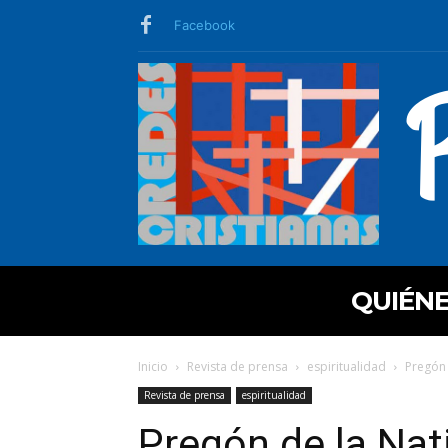
Facebook
QUIÉN
Inicio
Revista de prensa
espiritualidad
Pregón 
Revista de prensa
espiritualidad
Pregón de la Nati