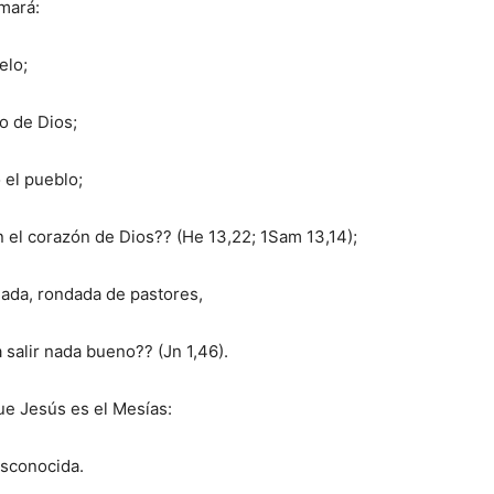
amará:
elo;
to de Dios;
 el pueblo;
 el corazón de Dios?? (He 13,22; 1Sam 13,14);
ada, rondada de pastores,
salir nada bueno?? (Jn 1,46).
que Jesús es el Mesías:
esconocida.