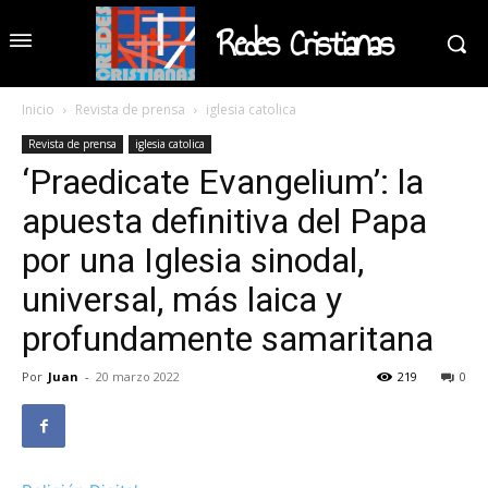
Redes Cristianas
Inicio
Revista de prensa
iglesia catolica
Revista de prensa
iglesia catolica
‘Praedicate Evangelium’: la
apuesta definitiva del Papa
por una Iglesia sinodal,
universal, más laica y
profundamente samaritana
Por
Juan
-
20 marzo 2022
219
0