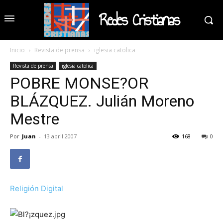
Redes Cristianas
Inicio
Revista de prensa
iglesia catolica
Revista de prensa
iglesia catolica
POBRE MONSE?OR
BLÁZQUEZ. Julián Moreno
Mestre
Por
Juan
-
13 abril 2007
168
0
Religión Digital