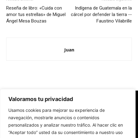
Reseña de libro: «Cuida con
Indígena de Guatemala en la
amor tus estrellas» de Miguel
cárcel por defender la tierra --
Ángel Mesa Bouzas
Faustino Vilabrille
Juan
Valoramos tu privacidad
Redes Cristianas
Usamos cookies para mejorar su experiencia de
Una mirada alternativa sobre la Iglesia católica y la sociedad
- Colectivos de Redes Cristianas
navegación, mostrarle anuncios o contenidos
personalizados y analizar nuestro tráfico. Al hacer clic en
“Aceptar todo” usted da su consentimiento a nuestro uso