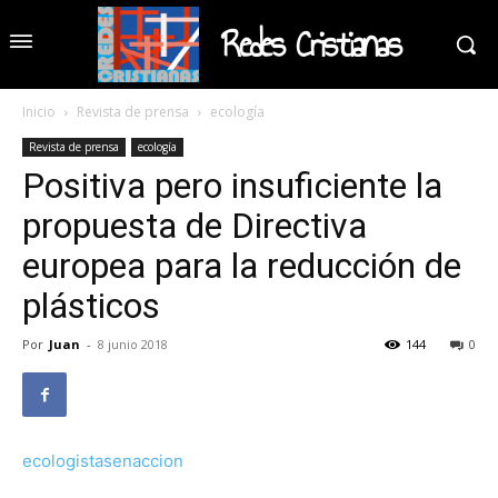
Redes Cristianas
Inicio
Revista de prensa
ecología
Revista de prensa
ecología
Positiva pero insuficiente la
propuesta de Directiva
europea para la reducción de
plásticos
Por
Juan
-
8 junio 2018
144
0
ecologistasenaccion