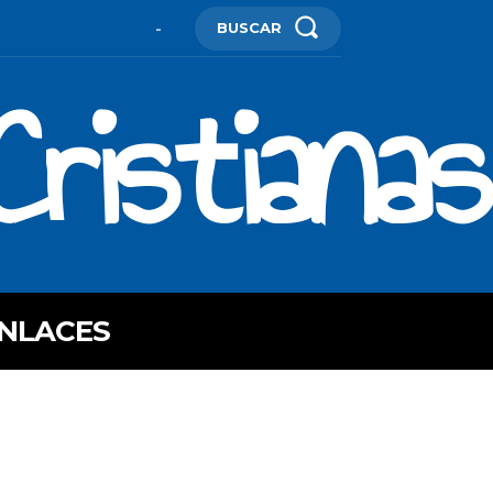
BUSCAR
-
ristianas
NLACES