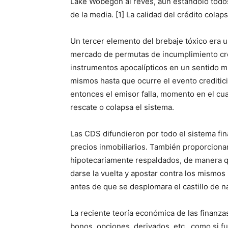
Lake Wobegon al revés, aun estándolo todos
de la media. [1] La calidad del crédito cola
Un tercer elemento del brebaje tóxico era 
mercado de permutas de incumplimiento cred
instrumentos apocalípticos en un sentido mu
mismos hasta que ocurre el evento creditici
entonces el emisor falla, momento en el cual
rescate o colapsa el sistema.
Las CDS difundieron por todo el sistema fi
precios inmobiliarios. También proporcionar
hipotecariamente respaldados, de manera 
darse la vuelta y apostar contra los mismo
antes de que se desplomara el castillo de n
La reciente teoría económica de las finanza
bonos, opciones, derivados, etc., como si f