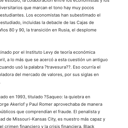
se estudio; la colaboración entre los economistas y los
niversitarios que marcan el tono hay muy pocos
s estudiantes. Los economistas han subestimado el
 estudiado, incluidas la debacle de las Cajas de
ños 80 y 90, la transición en Rusia, el desplome
inado por el Instituto Levy de teoría económica
il, a lo más que se acercó a esta cuestión un antiguo
cuando usó la palabra ?travesura??. Eso ocurría el
ladora del mercado de valores, por sus siglas en
.
ado en 1993, titulado ?Saqueo: la quiebra en
eorge Akerlof y Paul Romer aprovechaba de manera
úblicos que comprendían el fraude. El penalista y
idad de Missouri-Kansas City, es nuestro más capaz y
l crimen financiero y la crisis financiera. Black