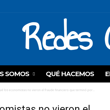
Redes C
ES SOMOS
QUÉ HACEMOS
E
ué los economistas no vieron el fraude financiero que terminó por...
omistas no vieron el