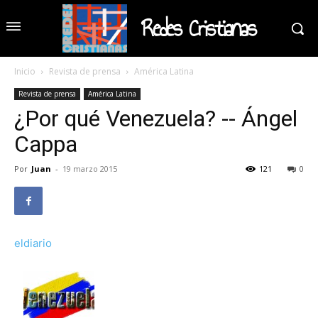
Redes Cristianas
Inicio
Revista de prensa
América Latina
Revista de prensa
América Latina
¿Por qué Venezuela? -- Ángel
Cappa
Por
Juan
-
19 marzo 2015
121
0
eldiario