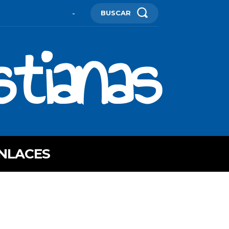
BUSCAR
-
stianas
NLACES