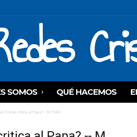
Redes Cri
ES SOMOS
QUÉ HACEMOS
E
é Trump critica al Papa? -- M. Politi
itica al Papa? -- M.