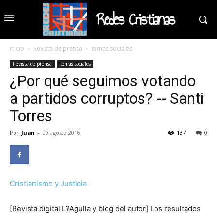
Redes Cristianas
Inicio
Revista de prensa
temas sociales
Revista de prensa
temas sociales
¿Por qué seguimos votando
a partidos corruptos? -- Santi
Torres
Por
Juan
-
29 agosto 2016
137
0
Cristianismo y Justicia
[Revista digital L?Agulla y blog del autor] Los resultados