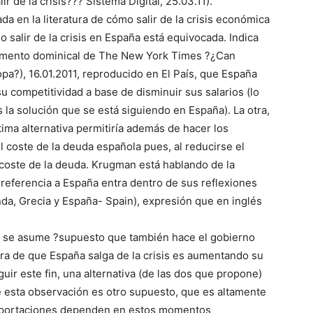
ir de la crisis??? Sistema Digital, 25.03.11).
a en la literatura de cómo salir de la crisis económica
o salir de la crisis en España está equivocada. Indica
lemento dominical de The New York Times ?¿Can
a?), 16.01.2011, reproducido en El País, que España
u competitividad a base de disminuir sus salarios (lo
 la solución que se está siguiendo en España). La otra,
tima alternativa permitiría además de hacer los
 coste de la deuda española pues, al reducirse el
 coste de la deuda. Krugman está hablando de la
 referencia a España entra dentro de sus reflexiones
anda, Grecia y España- Spain), expresión que en inglés
 se asume ?supuesto que también hace el gobierno
ra de que España salga de la crisis es aumentando su
uir este fin, una alternativa (de las dos que propone)
e esta observación es otro supuesto, que es altamente
 exportaciones dependen en estos momentos