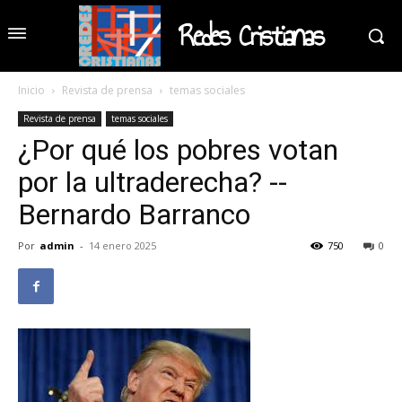
Redes Cristianas
Inicio
Revista de prensa
temas sociales
Revista de prensa
temas sociales
¿Por qué los pobres votan
por la ultraderecha? --
Bernardo Barranco
Por
admin
-
14 enero 2025
750
0